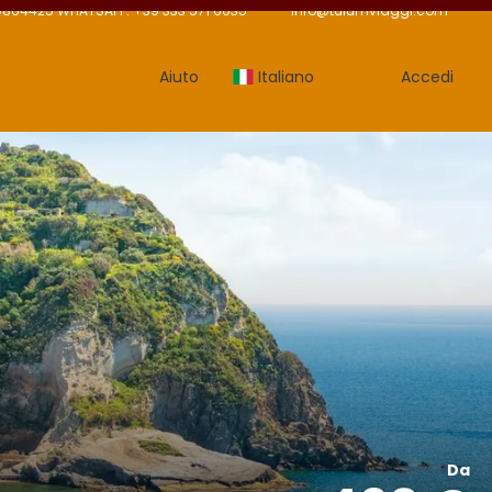
9864425 WHATSAPP: +39 333 571 6035
info@tulumviaggi.com
Aiuto
Italiano
Accedi
Da