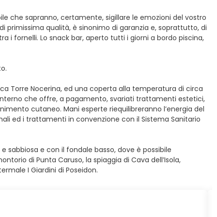
icabile che sapranno, certamente, sigillare le emozioni del vostro
 di primissima qualità, è sinonimo di garanzia e, soprattutto, di
i fornelli. Lo snack bar, aperto tutti i giorni a bordo piscina,
to.
ica Torre Nocerina, ed una coperta alla temperatura di circa
nterno che offre, a pagamento, svariati trattamenti estetici,
vanimento cutaneo. Mani esperte riequilibreranno l’energia del
mali ed i trattamenti in convenzione con il Sistema Sanitario
 e sabbiosa e con il fondale basso, dove è possibile
ontorio di Punta Caruso, la spiaggia di Cava dell’Isola,
ermale I Giardini di Poseidon.