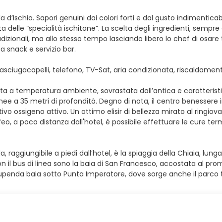
’isola d’Ischia. Sapori genuini dai colori forti e dal gusto indiment
ta delle “specialità ischitane”. La scelta degli ingredienti, sempre
zionali, ma allo stesso tempo lasciando libero lo chef di osare tra 
 a snack e servizio bar.
asciugacapelli, telefono, TV-Sat, aria condizionata, riscaldamen
rta a temperatura ambiente, sovrastata dall’antica e caratterist
e a 35 metri di profondità. Degno di nota, il centro benessere i
ivo ossigeno attivo. Un ottimo elisir di bellezza mirato al ringio
o, a poca distanza dall'hotel, è possibile effettuare le cure ter
aggiungibile a piedi dall’hotel, è la spiaggia della Chiaia, lunga
on il bus di linea sono la baia di San Francesco, accostata al prom
stupenda baia sotto Punta Imperatore, dove sorge anche il parco t