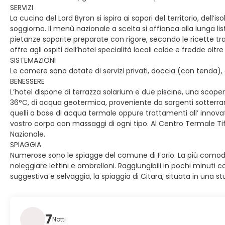
SERVIZI
La cucina del Lord Byron si ispira ai sapori del territorio, dell
soggiorno. Il menù nazionale a scelta si affianca alla lunga lis
pietanze saporite preparate con rigore, secondo le ricette tradi
offre agli ospiti dell’hotel specialità locali calde e fredde oltre
SISTEMAZIONI
Le camere sono dotate di servizi privati, doccia (con tenda), 
BENESSERE
L’hotel dispone di terrazza solarium e due piscine, una scope
36°C, di acqua geotermica, proveniente da sorgenti sotterrane
quelli a base di acqua termale oppure trattamenti all’ innovat
vostro corpo con massaggi di ogni tipo. Al Centro Termale Tife
Nazionale.
SPIAGGIA
Numerose sono le spiagge del comune di Forio. La più comoda, r
noleggiare lettini e ombrelloni. Raggiungibili in pochi minuti c
suggestiva e selvaggia, la spiaggia di Citara, situata in una 
7
Notti