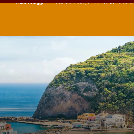
Tulum Viaggi
+390823279702 / PER EMERGENZE: +39 02 3