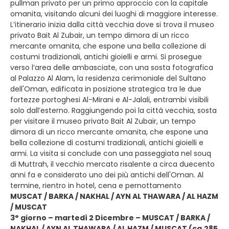
pullman privato per un primo approccio con la capitale
omanita, visitando alcuni dei luoghi di maggiore interesse.
L’itinerario inizia dalla città vecchia dove si trova il museo
privato Bait Al Zubair, un tempo dimora di un ricco
mercante omanita, che espone una bella collezione di
costumi tradizionali, antichi gioielli e armi. Si prosegue
verso l’area delle ambasciate, con una sosta fotografica
al Palazzo Al Alam, la residenza cerimoniale del Sultano
dell'Oman, edificata in posizione strategica tra le due
fortezze portoghesi Al-Mirani e Al-Jalali, entrambi visibili
solo dall’esterno. Raggiungendo poi la città vecchia, sosta
per visitare il museo privato Bait Al Zubair, un tempo
dimora di un ricco mercante omanita, che espone una
bella collezione di costumi tradizionali, antichi gioielli e
armi. La visita si conclude con una passeggiata nel souq
di Muttrah, il vecchio mercato risalente a circa duecento
anni fa e considerato uno dei più antichi dell'Oman. Al
termine, rientro in hotel, cena e pernottamento
MUSCAT / BARKA / NAKHAL / AYN AL THAWARA / AL HAZM
/ MUSCAT
3° giorno – martedì 2 Dicembre – MUSCAT / BARKA /
NAKHAL / AYN AL THAWARA / AL HAZM / MUSCAT (ca.285