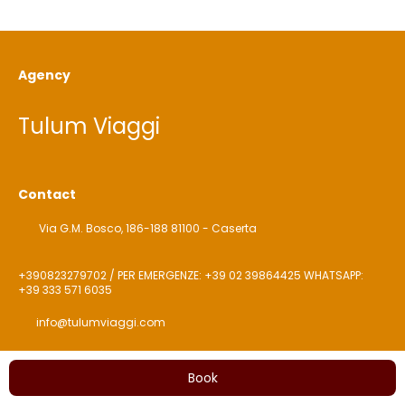
Agency
Tulum Viaggi
Contact
Via G.M. Bosco, 186-188 81100 - Caserta
+390823279702 / PER EMERGENZE: +39 02 39864425 WHATSAPP:
+39 333 571 6035
info@tulumviaggi.com
Interested links
Book
Privacy Policy