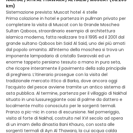
km)
Sistemazione prevista: Muscat hotel 4 stelle
Prima colazione in hotel e partenza in pullman privato per
completare la visita di Muscat con la Grande Moschea
Sultan Qaboos, straordinario esempio di architettura
islamica moderna, fatta realizzare tra il 1995 ed il 2001 dal
grande sultano Qaboos bin Said Al Said, uno dei più amati
dal popolo omanita. All’interno della moschea si trova un
imponente lampadario di cristallo Swarovski ed un
enorme tappeto persiano tessuto a mano in pura seta,
che ricopre interamente il pavimento della sala principale
di preghiera. L’itinerario prosegue con la visita del
tradizionale mercato ittico di Barka, dove ancora oggi
l’acquisto del pesce avviene tramite un antico sistema di
asta pubblica. Al termine, partenza per il villaggio di Nakhal
situato in una lussureggiante oasi di palme da dattero e
localmente molto conosciuto per le sorgenti termali.
Pranzo a pic-nic in corso di escursione. Nel pomeriggio,
visita al forte di Nakhal, costruito nel XVI secolo ad opera
di un imam della dinastia Bani Khauro, con sosta alle
sorgenti termali di Ayn Al Thawara, la cui acqua calda