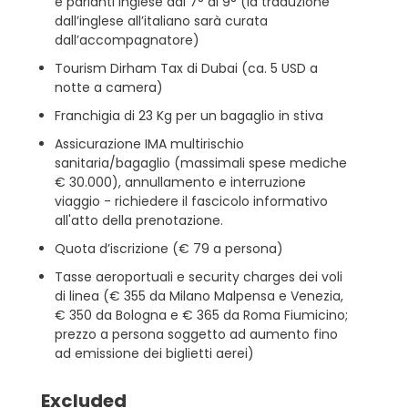
e parlanti inglese dal 7° al 9° (la traduzione
dall’inglese all’italiano sarà curata
dall’accompagnatore)
Tourism Dirham Tax di Dubai (ca. 5 USD a
notte a camera)
Franchigia di 23 Kg per un bagaglio in stiva
Assicurazione IMA multirischio
sanitaria/bagaglio (massimali spese mediche
€ 30.000), annullamento e interruzione
viaggio - richiedere il fascicolo informativo
all'atto della prenotazione.
Quota d’iscrizione (€ 79 a persona)
Tasse aeroportuali e security charges dei voli
di linea (€ 355 da Milano Malpensa e Venezia,
€ 350 da Bologna e € 365 da Roma Fiumicino;
prezzo a persona soggetto ad aumento fino
ad emissione dei biglietti aerei)
Excluded