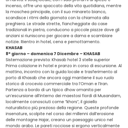
incenso, offre uno spaccato della vita quotidiana, mentre
la moschea principale, con il suo minareto bianco,
scandisce i ritmi della giornata con la chiamata alla
preghiera. Le strade strette, fiancheggiate da case
tradizionali in pietra, conducono a piccole piazze dove gli
anziani si riuniscono per giocare a dama e scambiare
notizie. Rientro in hotel, cena e pernottamento.
KHASAB
8° giorno – domenica 7 Dicembre – KHASAB
Sistemazione prevista: Khasab hotel 3 stelle superior
Prima colazione in hotel e pranzo in corso di escursione. Al
mattino, incontro con la guida locale e trasferimento al
porto di Khasab che ancora oggi mantiene il suo ruolo
storico di crocevia commerciale tra l’Oman e l’Iran.
Partenza a bordo di un tipico dhow omanita per
un’escursione all’interno dei maestosi fiordi di Musandam,
localmente conosciuti come “khors”, il gioiello
naturalistico più prezioso della regione. Queste profonde
insenature, scolpite nel corso dei millenni dall’erosione
delle montagne Hajar, creano un paesaggio unico nel
mondo arabo. Le pareti rocciose si ergono verticalmente