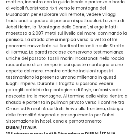
mattino, incontro con la guida locale e partenza a bordo
di veicoli fuoristrada 4x4 verso le montagne del
Musandam per esplorare valli remote, vedere villaggi
tradizionali e godere di panorami spettacolari. La zona di
Jebel Harim, la “Montagna delle Donne”, si erge infatti
maestosa a 2.087 metri sul livello del mare, dominando la
penisola. La strada che si inerpica verso la vetta offre
panorami mozzafiato sui fiordi sottostanti e sullo Stretto
di Hormuz. Le pareti rocciose conservano testimonianze
uniche del passato: fossili marini incastonati nella roccia
raccontano di un tempo in cui queste montagne erano
coperte dal mare, mentre antiche incisioni rupestri
testimoniano la presenza umana millenaria in questi
luoghi impervi. Durante il tragitto si possono vedere
petroglifi antichi e la piantagione di Sayh, un’oasi verde
nascosta tra le montagne. Al termine della visita, rientro a
Khasab e partenza in pullman privato verso il confine tra
Oman ed Emirati Arabi Uniti. Arrivo alla frontiera, disbrigo
delle formalità doganali e proseguimento per Dubai.
Sistemazione in hotel, cena e pernottamento
DUBAI / ITALIA
10° giorno – martedì 9 Dicembre – DUBAI / ITALIA