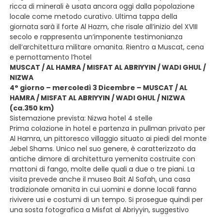
ricca di minerali è usata ancora oggi dalla popolazione
locale come metodo curativo. Ultima tappa della
giornata sarà il forte Al Hazm, che risale all’inizio del XVIII
secolo e rappresenta un’imponente testimonianza
dell’architettura militare omanita. Rientro a Muscat, cena
e pernottamento l’hotel
MUSCAT / AL HAMRA / MISFAT AL ABRIYYIN / WADI GHUL /
NIZWA
4° giorno – mercoledì 3 Dicembre – MUSCAT / AL
HAMRA / MISFAT AL ABRIYYIN / WADI GHUL / NIZWA
(ca.350 km)
Sistemazione prevista: Nizwa hotel 4 stelle
Prima colazione in hotel e partenza in pullman privato per
Al Hamra, un pittoresco villaggio situato ai piedi del monte
Jebel Shams. Unico nel suo genere, è caratterizzato da
antiche dimore di architettura yemenita costruite con
mattoni di fango, molte delle quali a due o tre piani. La
visita prevede anche il museo Bait Al Safah, una casa
tradizionale omanita in cui uomini e donne locali fanno
rivivere usi e costumi di un tempo. Si prosegue quindi per
una sosta fotografica a Misfat al Abriyyin, suggestivo