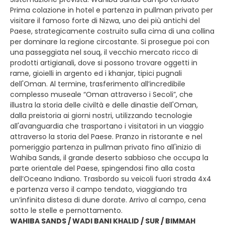
Prima colazione in hotel e partenza in pullman privato per
visitare il famoso forte di Nizwa, uno dei più antichi del
Paese, strategicamente costruito sulla cima di una collina
per dominare la regione circostante. Si prosegue poi con
una passeggiata nel souq, il vecchio mercato ricco di
prodotti artigianali, dove si possono trovare oggetti in
rame, gioielli in argento ed i khanjar, tipici pugnali
dell'Oman. Al termine, trasferimento all’incredibile
complesso museale “Oman attraverso i Secoli”, che
illustra la storia delle civiltà e delle dinastie dell'Oman,
dalla preistoria ai giorni nostri, utilizzando tecnologie
all'avanguardia che trasportano i visitatori in un viaggio
attraverso la storia del Paese. Pranzo in ristorante e nel
pomeriggio partenza in pullman privato fino all'inizio di
Wahiba Sands, il grande deserto sabbioso che occupa la
parte orientale del Paese, spingendosi fino alla costa
dell’Oceano Indiano. Trasbordo su veicoli fuori strada 4x4
e partenza verso il campo tendato, viaggiando tra
un’infinita distesa di dune dorate. Arrivo al campo, cena
sotto le stelle e pernottamento.
WAHIBA SANDS / WADI BANI KHALID / SUR / BIMMAH