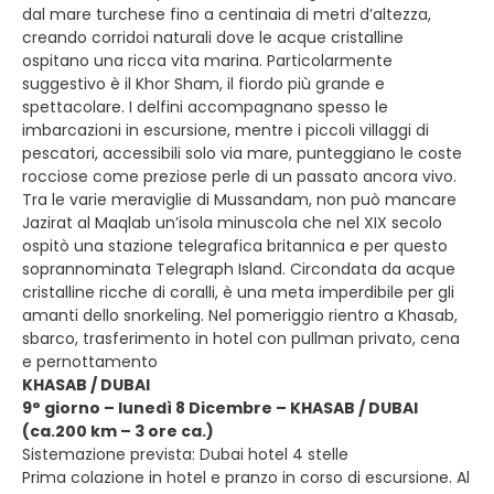
dal mare turchese fino a centinaia di metri d’altezza,
creando corridoi naturali dove le acque cristalline
ospitano una ricca vita marina. Particolarmente
suggestivo è il Khor Sham, il fiordo più grande e
spettacolare. I delfini accompagnano spesso le
imbarcazioni in escursione, mentre i piccoli villaggi di
pescatori, accessibili solo via mare, punteggiano le coste
rocciose come preziose perle di un passato ancora vivo.
Tra le varie meraviglie di Mussandam, non può mancare
Jazirat al Maqlab un’isola minuscola che nel XIX secolo
ospitò una stazione telegrafica britannica e per questo
soprannominata Telegraph Island. Circondata da acque
cristalline ricche di coralli, è una meta imperdibile per gli
amanti dello snorkeling. Nel pomeriggio rientro a Khasab,
sbarco, trasferimento in hotel con pullman privato, cena
e pernottamento
KHASAB / DUBAI
9° giorno – lunedì 8 Dicembre – KHASAB / DUBAI
(ca.200 km – 3 ore ca.)
Sistemazione prevista: Dubai hotel 4 stelle
Prima colazione in hotel e pranzo in corso di escursione. Al