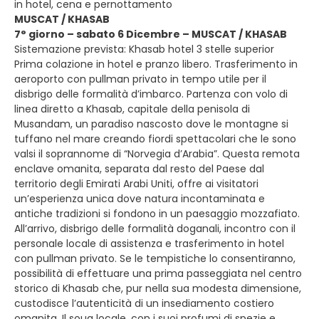
in hotel, cena e pernottamento
MUSCAT / KHASAB
7° giorno – sabato 6 Dicembre – MUSCAT / KHASAB
Sistemazione prevista: Khasab hotel 3 stelle superior
Prima colazione in hotel e pranzo libero. Trasferimento in
aeroporto con pullman privato in tempo utile per il
disbrigo delle formalità d’imbarco. Partenza con volo di
linea diretto a Khasab, capitale della penisola di
Musandam, un paradiso nascosto dove le montagne si
tuffano nel mare creando fiordi spettacolari che le sono
valsi il soprannome di “Norvegia d’Arabia”. Questa remota
enclave omanita, separata dal resto del Paese dal
territorio degli Emirati Arabi Uniti, offre ai visitatori
un’esperienza unica dove natura incontaminata e
antiche tradizioni si fondono in un paesaggio mozzafiato.
All’arrivo, disbrigo delle formalità doganali, incontro con il
personale locale di assistenza e trasferimento in hotel
con pullman privato. Se le tempistiche lo consentiranno,
possibilità di effettuare una prima passeggiata nel centro
storico di Khasab che, pur nella sua modesta dimensione,
custodisce l’autenticità di un insediamento costiero
omanita. Il souq locale, con i suoi profumi di spezie e