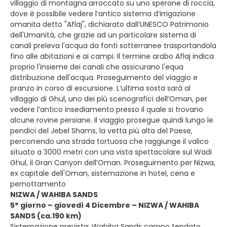
villaggio di montagna arroccato su uno sperone di roccia,
dove è possibile vedere l’antico sistema d’irrigazione
omanita detto "Aflaj", dichiarato dall’UNESCO Patrimonio
dell'Umanità, che grazie ad un particolare sistema di
canali preleva l'acqua da fonti sotterranee trasportandola
fino alle abitazioni e ai campi. Il termine arabo Aflaj indica
proprio l'insieme dei canali che assicurano l'equa
distribuzione dell'acqua. Proseguimento del viaggio e
pranzo in corso di escursione. L’ultima sosta sarà al
villaggio di Ghul, uno dei più scenografici dell’Oman, per
vedere l’antico insediamento presso il quale si trovano
alcune rovine persiane. Il viaggio prosegue quindi lungo le
pendici del Jebel Shams, la vetta più alta del Paese,
percorrendo una strada tortuosa che raggiunge il valico
situato a 3000 metri con una vista spettacolare sul Wadi
Ghul, il Gran Canyon dell’Oman. Proseguimento per Nizwa,
ex capitale dell'Oman, sistemazione in hotel, cena e
pernottamento
NIZWA / WAHIBA SANDS
5° giorno – giovedì 4 Dicembre – NIZWA / WAHIBA
SANDS (ca.190 km)
Sistemazione prevista: Wahiba Sands campo tendato