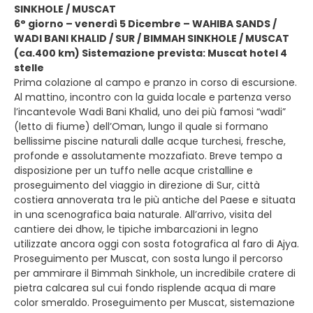
SINKHOLE / MUSCAT
6° giorno – venerdì 5 Dicembre – WAHIBA SANDS /
WADI BANI KHALID / SUR / BIMMAH SINKHOLE / MUSCAT
(ca.400 km) Sistemazione prevista: Muscat hotel 4
stelle
Prima colazione al campo e pranzo in corso di escursione.
Al mattino, incontro con la guida locale e partenza verso
l’incantevole Wadi Bani Khalid, uno dei più famosi “wadi”
(letto di fiume) dell’Oman, lungo il quale si formano
bellissime piscine naturali dalle acque turchesi, fresche,
profonde e assolutamente mozzafiato. Breve tempo a
disposizione per un tuffo nelle acque cristalline e
proseguimento del viaggio in direzione di Sur, città
costiera annoverata tra le più antiche del Paese e situata
in una scenografica baia naturale. All’arrivo, visita del
cantiere dei dhow, le tipiche imbarcazioni in legno
utilizzate ancora oggi con sosta fotografica al faro di Ajya.
Proseguimento per Muscat, con sosta lungo il percorso
per ammirare il Bimmah Sinkhole, un incredibile cratere di
pietra calcarea sul cui fondo risplende acqua di mare
color smeraldo. Proseguimento per Muscat, sistemazione